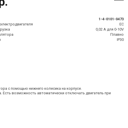
р.
1-4-0101-0473
 электродвигателя
EC
грузка
0,02 A для 0-10V
илятора
Плавно
ы
IP30
тора с помощью нижнего колесика на корпусе.
ка. Есть возможность автоматически отключать двигатель при