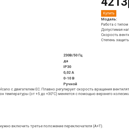
4213
Модель:
Работа с типом
Допустимая на
Скорость вент
Степень защит
230В/50 Гц
да
IP30
0,02 А
0-10 В
Ручной
olcano с двигателем EC. Плавно регулирует скорость вращения вентиля
он температуры (от +5 до +30°С) меняется с помощью верхнего колеси
 нужно включить третье положение переключателя (А+Т).