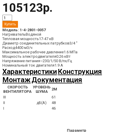
105123р.
Модель:
1-4-2801-0057
Нагреватель
Водяной
Тепловая мощность
17-47 кВ
Диаметр соединительных патрубков
3/4 "
Расход
4400 м3/ч
Максимальное рабочее давление
1.6 МПа
Мощность электродвигателя
0.26 кВт
Напряжение питания
~230/1/50 В/пх/Гц
Номинальный ток двигателя
1.9 А
Характеристики
Конструкция
Монтаж
Документация
СКОРОСТЬ
УРОВЕНЬ
2М
ВЕНТИЛЯТОРА
ШУМА
III
61
II
дБ(А)
48
I
46
Параметр