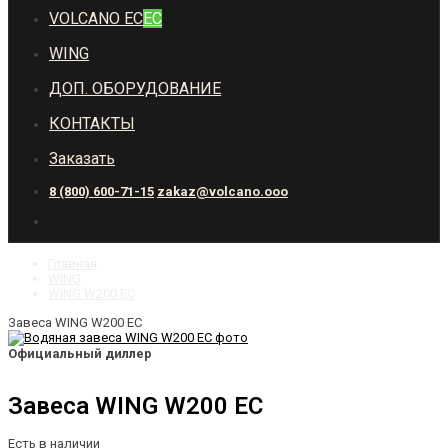
VOLCANO EC
EC
WING
ДОП. ОБОРУДОВАНИЕ
КОНТАКТЫ
Заказать
8 (800) 600-71-15
zakaz@volcano.ooo
Главная
WING
WING W200 EC
Завеса WING W200 EC
Официальный диллер
Завеса WING W200 EC
Есть в наличии