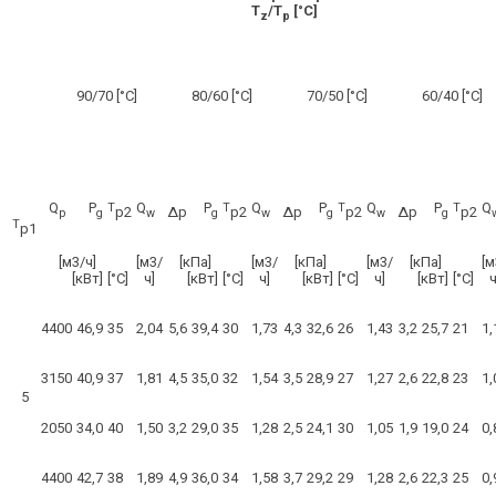
T
/T
[°C]
z
p
90/70 [°C]
80/60 [°C]
70/50 [°C]
60/40 [°C]
Q
P
Q
P
Q
P
Q
P
Q
T
T
T
T
Δp
Δp
Δp
p2
p2
p2
p2
p
g
w
g
w
g
w
g
T
p1
[м3/ч]
[м3/
[кПа]
[м3/
[кПа]
[м3/
[кПа]
[м
[кВт]
[°C]
ч]
[кВт]
[°C]
ч]
[кВт]
[°C]
ч]
[кВт]
[°C]
ч
4400
46,9
35
2,04
5,6
39,4
30
1,73
4,3
32,6
26
1,43
3,2
25,7
21
1,
3150
40,9
37
1,81
4,5
35,0
32
1,54
3,5
28,9
27
1,27
2,6
22,8
23
1,
5
2050
34,0
40
1,50
3,2
29,0
35
1,28
2,5
24,1
30
1,05
1,9
19,0
24
0,
4400
42,7
38
1,89
4,9
36,0
34
1,58
3,7
29,2
29
1,28
2,6
22,3
25
0,