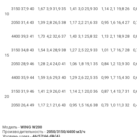
3150
37,9
40
1,67
3,9
31,9
35
1,41
3,0
25,9
30
1,14
2,1
19,8
26
0,
10
2050
31,4
43
1,39
2,8
26,5
38
1,17
2,2
21,6
33
0,95
1,6
16,4
27
0,
4400
39,3
41
1,73
4,2
32,6
37
1,43
3,1
25,8
32
1,13
2,1
18,9
28
0,
3150
34,8
43
1,54
3,4
28,9
38
1,27
2,5
22,9
33
1,01
1,7
16,7
28
0,
15
2050
28,9
46
1,28
2,4
24,0
41
1,06
1,8
19,1
35
0,84
1,2
13,9
30
0,
4400
35,9
44
1,59
3,6
29,3
40
1,29
2,6
22,5
35
0,99
1,7
15,4
30
0,
3150
31,9
46
1,41
2,9
26,0
41
1,14
2,1
20,0
36
0,87
1,4
13,7
31
0,
20
2050
26,4
49
1,17
2,1
21,6
43
0,95
1,5
16,6
38
0,73
1,0
11,3
32
0,
Модель -
WING W200
Производительность -
2050/3150/4400 м3/ч
Уровень шума -
46/57/66 dB(A)