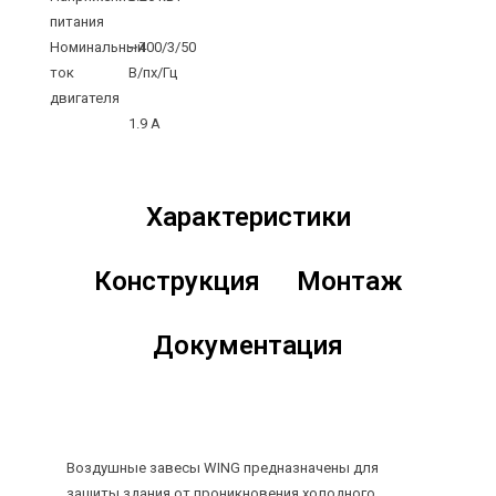
питания
Номинальный
~400/3/50
ток
В/пх/Гц
двигателя
1.9 А
Характеристики
Конструкция
Монтаж
Документация
Воздушные завесы WING предназначены для
защиты здания от проникновения холодного