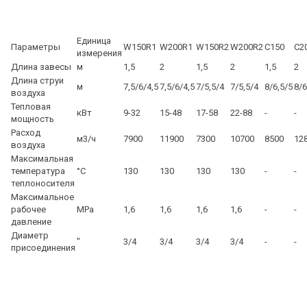
Единица
Параметры
W150R1
W200R1
W150R2
W200R2
C150
C2
измерения
Длина завесы
м
1,5
2
1,5
2
1,5
2
Длина струи
м
7,5/6/4,5
7,5/6/4,5
7/5,5/4
7/5,5/4
8/6,5/5
8/6
воздуха
Тепловая
кВт
9-32
15-48
17-58
22-88
-
-
мощность
Расход
м3/ч
7900
11900
7300
10700
8500
12
воздуха
Максимальная
температура
°С
130
130
130
130
-
-
теплоносителя
Максимальное
рабочее
МРа
1,6
1,6
1,6
1,6
-
-
давление
Диаметр
"
3/4
3/4
3/4
3/4
-
-
присоединения