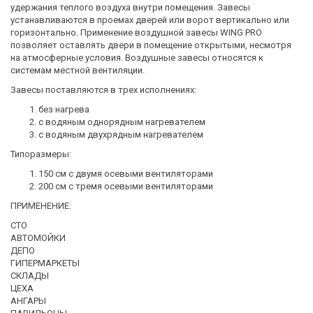
удержания теплого воздуха внутри помещения. Завесы
устанавливаются в проемах дверей или ворот вертикально или
горизонтально. Применение воздушной завесы WING PRO
позволяет оставлять двери в помещение открытыми, несмотря
на атмосферные условия. Воздушные завесы относятся к
системам местной вентиляции.
Завесы поставляются в трех исполнениях:
без нагрева
с водяным однорядным нагревателем
с водяным двухрядным нагревателем
Типоразмеры:
150 см с двумя осевыми вентиляторами
200 см с тремя осевыми вентиляторами
ПРИМЕНЕНИЕ:
СТО
АВТОМОЙКИ
ДЕПО
ГИПЕРМАРКЕТЫ
СКЛАДЫ
ЦЕХА
АНГАРЫ