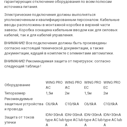
гарантирующих отключение оборудования по всем полюсам
источника питания.
Электрические подключения должны выполняться
уполномоченным и квалифицированным персоналом. Кабельные
вводы расположены в монтажной коробке в верхней части
завесы. Коробка оснащена кабельным вводом как для силовых
кабелей, так и для кабелей управления.
ВНИМАНИЕ! Все подключения должны быть произведены
согласно настоящей технической документации, а также
документации, идущей в комплекте с элементами автоматики.
ВНИМАНИЕ! Рекомендуемая защита от перегрузок: согласно
следующей таблице !
WING PRO
WING PRO
WING PRO
WING PRO
Оборудование
AC
AC
EC
EC
Типоразмер
1,5м
2м
1,5м
2м
Рекомендуемые
защитные устройства
C6/6kA
C10/6kA
C6/6kA
C10/6kA
и провода
IDN=30mA
IDN=30mA
IDN=30mA
IDN=30mA
Защита от токов
type AC lub
type AC lub
type AC lub
type AC lub
утечки
A
A
A
A