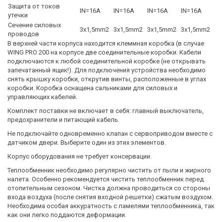
Защита от токов
IN=16A
IN=16A
IN=16A
IN=16A
утечки
Сечение силовых
3x1,5mm2
3x1,5mm2
3x1,5mm2
3x1,5mm2
проводов
В верхней части корпуса находится клеммная коробка (в случае
WING PRO 200 на корпусе две соединительные коробки. Кабели
подключаются к любой соединительной коробке (не открывать
запечатанный ящик!). Для подключения устройства необходимо
снять крышку коробки, открутив винты, расположенные в углах
коробки. Коробка оснащена сальниками для силовых и
управляющих кабелей.
Комплект поставки не включает в себя: главный выключатель,
предохранители и питающий кабель.
Не подключайте одновременно клапан с сервоприводом вместе с
датчиком двери. Выберите один из этих элементов.
Корпус оборудования не требует консервации.
Теплообменник необходимо регулярно чистить от пыли и жирного
налета. Особенно рекомендуется чистить теплообменник перед
отопительным сезоном. Чистка должна проводиться со стороны
входа воздуха (после снятия входной решетки) сжатым воздухом.
Необходима особая аккуратность с ламелями теплообменника, так
как они легко поддаются деформации.