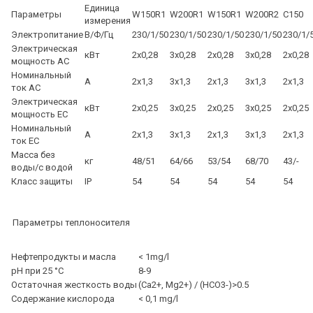
Единица
Параметры
W150R1
W200R1
W150R1
W200R2
C150
измерения
Электропитание
В/Ф/Гц
230/1/50
230/1/50
230/1/50
230/1/50
230/1/
Электрическая
кВт
2х0,28
3х0,28
2х0,28
3х0,28
2х0,28
мощность AC
Номинальный
А
2х1,3
3х1,3
2х1,3
3х1,3
2х1,3
ток AC
Электрическая
кВт
2х0,25
3х0,25
2х0,25
3х0,25
2х0,25
мощность EC
Номинальный
А
2х1,3
3х1,3
2х1,3
3х1,3
2х1,3
ток EC
Масса без
кг
48/51
64/66
53/54
68/70
43/-
воды/с водой
Класс защиты
IP
54
54
54
54
54
Параметры теплоносителя
Нефтепродукты и масла
< 1mg/l
pH при 25 °C
8-9
Остаточная жесткость воды
(Ca2+, Mg2+) / (HCO3-)>0.5
Содержание кислорода
< 0,1 mg/l